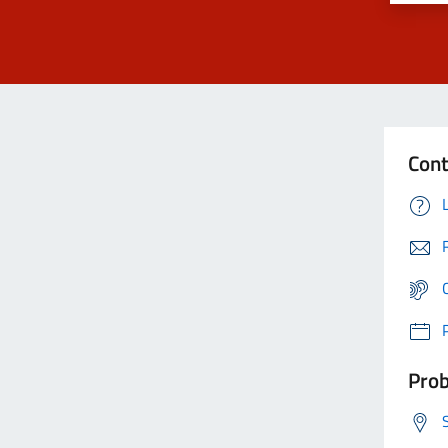
Cont
Prob