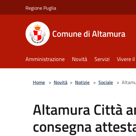
Salta al contenuto principale
Regione Puglia
Comune di Altamura
Amministrazione
Novità
Servizi
Vivere 
Home
>
Novità
>
Notizie
>
Sociale
>
Altamu
Altamura Città a
consegna attesta