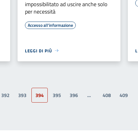
impossibilitato ad uscire anche solo
per necessità
Accesso all'informazione
LEGGI DI PIÙ
L
392
393
394
395
396
...
408
409
a precedente