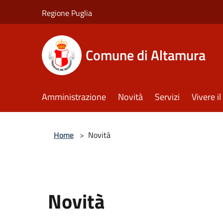
Salta al contenuto principale
Regione Puglia
Comune di Altamura
Amministrazione
Novità
Servizi
Vivere 
Home
>
Novità
Novità