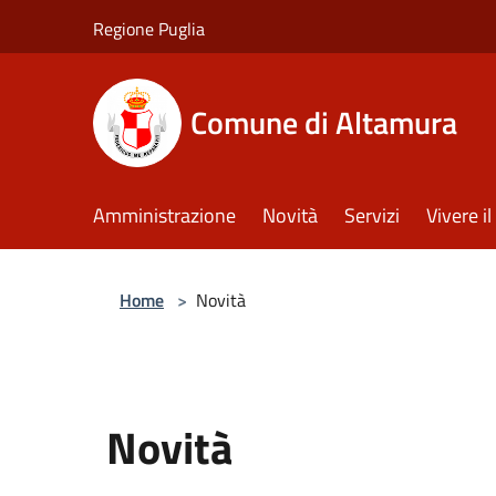
Salta al contenuto principale
Regione Puglia
Comune di Altamura
Amministrazione
Novità
Servizi
Vivere 
Home
>
Novità
Novità