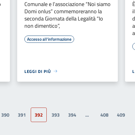
o
Comunale e l’associazione “Noi siamo
È
Domi onlus” commemoreranno la
i
seconda Giornata della Legalità “Io
d
non dimentico”,
a
a
Accesso all'informazione
LEGGI DI PIÙ
L
390
391
392
393
394
...
408
409
a precedente