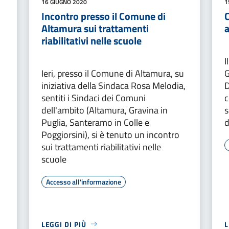
16 GIUGNO 2020
1
Incontro presso il Comune di
C
Altamura sui trattamenti
riabilitativi nelle scuole
I
Ieri, presso il Comune di Altamura, su
G
iniziativa della Sindaca Rosa Melodia,
D
sentiti i Sindaci dei Comuni
c
dell'ambito (Altamura, Gravina in
s
Puglia, Santeramo in Colle e
d
Poggiorsini), si è tenuto un incontro
sui trattamenti riabilitativi nelle
scuole
Accesso all'informazione
LEGGI DI PIÙ
L