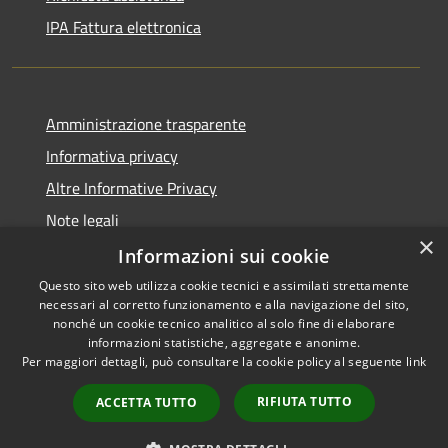
IPA Fattura elettronica
Amministrazione trasparente
Informativa privacy
Altre Informative Privacy
Note legali
×
Dichiarazione di accessibilità
Informazioni sui cookie
Questo sito web utilizza cookie tecnici e assimilati strettamente
necessari al corretto funzionamento e alla navigazione del sito,
nonché un cookie tecnico analitico al solo fine di elaborare
informazioni statistiche, aggregate e anonime.
RSS
Copyright © 2026 • Comune di
Per maggiori dettagli, può consultare la cookie policy al seguente
link
Accessibilità
Altamura • Powered by
Privacy
Municipium
Accesso
•
RIFIUTA TUTTO
ACCETTA TUTTO
Cookie
redazione