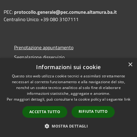
PEC:
protocollo.generale@pec.comune.altamura.ba.it
Centralino Unico: +39 080 3107111
Prenotazione appuntamento
Segnalazione disservizio
×
Leggi le FAQ
Informazioni sui cookie
Richiesta assistenza
Questo sito web utilizza cookie tecnici e assimilati strettamente
necessari al corretto funzionamento e alla navigazione del sito,
IPA Fattura elettronica
nonché un cookie tecnico analitico al solo fine di elaborare
informazioni statistiche, aggregate e anonime.
Per maggiori dettagli, può consultare la cookie policy al seguente
link
RIFIUTA TUTTO
ACCETTA TUTTO
Amministrazione trasparente
Informativa privacy
MOSTRA DETTAGLI
Altre Informative Privacy