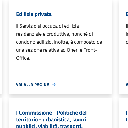
Edilizia privata
E
Il Servizio si occupa di edilizia
I
residenziale e produttiva, nonché di
i
condono edilizio. Inoltre, è composto da
una sezione relativa ad Oneri e Front-
Office.
VAI ALLA PAGINA
V
I Commissione - Politiche del
territorio - urbanistica, lavori
t
pubblici, viabilità, trasporti,