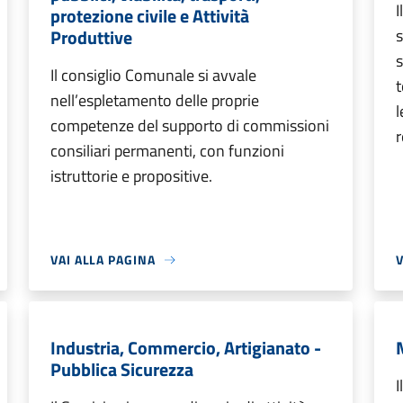
I
protezione civile e Attività
Produttive
s
s
Il consiglio Comunale si avvale
t
nell’espletamento delle proprie
l
competenze del supporto di commissioni
r
consiliari permanenti, con funzioni
istruttorie e propositive.
VAI ALLA PAGINA
V
Industria, Commercio, Artigianato -
Pubblica Sicurezza
I