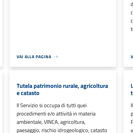
d
c
c
t
VAI ALLA PAGINA
V
Tutela patrimonio rurale, agricoltura
e catasto
t
Il Servizio si occupa di tutti quei
I
procedimenti e/o attività in materia
p
ambientale, VINCA, agricoltura,
P
paesaggio, rischio idrogeologico, catasto