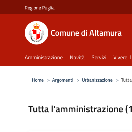
Salta al contenuto principale
Regione Puglia
Comune di Altamura
Amministrazione
Novità
Servizi
Vivere 
Home
>
Argomenti
>
Urbanizzazione
>
Tutta
Tutta l'amministrazione (