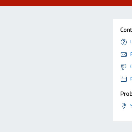
Cont
Prob