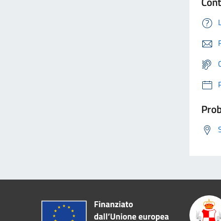
Cont
Prob