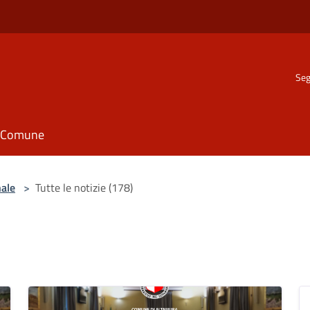
Seg
il Comune
nale
>
Tutte le notizie (178)