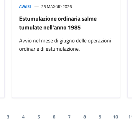
AVVISI
25 MAGGIO 2026
Estumulazione ordinaria salme
tumulate nell'anno 1985
Avvio nel mese di giugno delle operazioni
ordinarie di estumulazione.
3
4
5
6
7
8
9
10
1