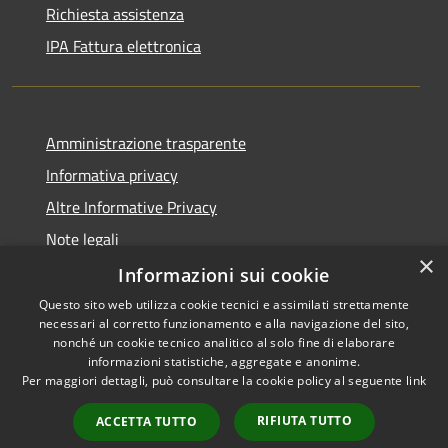
Richiesta assistenza
IPA Fattura elettronica
Amministrazione trasparente
Informativa privacy
Altre Informative Privacy
Note legali
×
Dichiarazione di accessibilità
Informazioni sui cookie
Questo sito web utilizza cookie tecnici e assimilati strettamente
necessari al corretto funzionamento e alla navigazione del sito,
nonché un cookie tecnico analitico al solo fine di elaborare
informazioni statistiche, aggregate e anonime.
RSS
Copyright © 2026 • Comune di
Per maggiori dettagli, può consultare la cookie policy al seguente
link
Accessibilità
Altamura • Powered by
Privacy
Municipium
Accesso
•
RIFIUTA TUTTO
ACCETTA TUTTO
Cookie
redazione