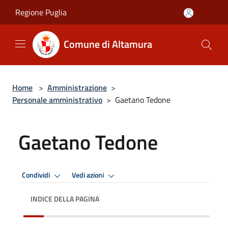
Salta al contenuto principale
Regione Puglia
Comune di Altamura
Home
>
Amministrazione
>
Personale amministrativo
>
Gaetano Tedone
Gaetano Tedone
Condividi
Vedi azioni
INDICE DELLA PAGINA