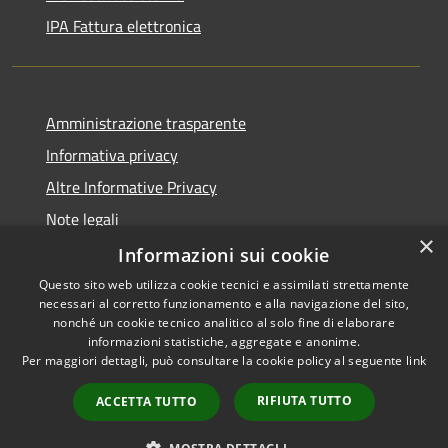
IPA Fattura elettronica
Amministrazione trasparente
Informativa privacy
Altre Informative Privacy
Note legali
×
Dichiarazione di accessibilità
Informazioni sui cookie
Questo sito web utilizza cookie tecnici e assimilati strettamente
necessari al corretto funzionamento e alla navigazione del sito,
nonché un cookie tecnico analitico al solo fine di elaborare
informazioni statistiche, aggregate e anonime.
RSS
Copyright © 2026 • Comune di
Per maggiori dettagli, può consultare la cookie policy al seguente
link
Accessibilità
Altamura • Powered by
Privacy
Municipium
Accesso
•
RIFIUTA TUTTO
ACCETTA TUTTO
Cookie
redazione
Mappa del sito