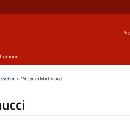
Seg
il Comune
trativo
>
Vincenzo Martimucci
ucci