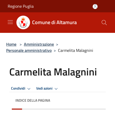
Salta al contenuto principale
Regione Puglia
Comune di Altamura
Home
>
Amministrazione
>
Personale amministrativo
>
Carmelita Malagnini
Carmelita Malagnini
Condividi
Vedi azioni
INDICE DELLA PAGINA