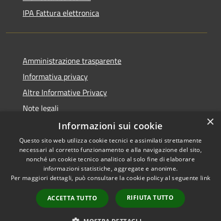
IPA Fattura elettronica
Amministrazione trasparente
Informativa privacy
Altre Informative Privacy
Note legali
×
Dichiarazione di accessibilità
Informazioni sui cookie
Questo sito web utilizza cookie tecnici e assimilati strettamente
necessari al corretto funzionamento e alla navigazione del sito,
nonché un cookie tecnico analitico al solo fine di elaborare
informazioni statistiche, aggregate e anonime.
RSS
Copyright © 2026 • Comune di
Per maggiori dettagli, può consultare la cookie policy al seguente
link
Accessibilità
Altamura • Powered by
Privacy
Municipium
Accesso
•
RIFIUTA TUTTO
ACCETTA TUTTO
Cookie
redazione
Mappa del sito