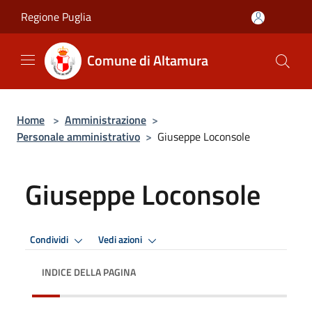
Salta al contenuto principale
Regione Puglia
Comune di Altamura
Home
>
Amministrazione
>
Personale amministrativo
>
Giuseppe Loconsole
Giuseppe Loconsole
Condividi
Vedi azioni
INDICE DELLA PAGINA