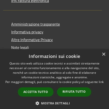
IPA Fattura elettronica
Amministrazione trasparente
Informativa privacy
Altre Informative Privacy
Note legali
×
Dichiarazione di accessibilità
Informazioni sui cookie
Questo sito web utilizza cookie tecnici e assimilati strettamente
necessari al corretto funzionamento e alla navigazione del sito,
nonché un cookie tecnico analitico al solo fine di elaborare
informazioni statistiche, aggregate e anonime.
RSS
Copyright © 2026 • Comune di
Per maggiori dettagli, può consultare la cookie policy al seguente
link
Accessibilità
Altamura • Powered by
Privacy
Municipium
Accesso
•
RIFIUTA TUTTO
ACCETTA TUTTO
Cookie
redazione
Mappa del sito
MOSTRA DETTAGLI