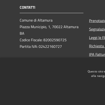
CONTATTI
Comune di Altamura
Prenotaz
Piazza Municipio, 1, 70022 Altamura
Segnalazi
BA
Leggi le 
Codice Fiscale: 82002590725
Richiesta
Partita IVA: 02422160727
IPA Fattur
PEC:
protocollo.generale@pec.comune.altamura.ba.it
Questo sito 
Centralino Unico: +39 080 3107111
alla navig
RSS
Accessibilità
Privacy
Cookie
Mappa de