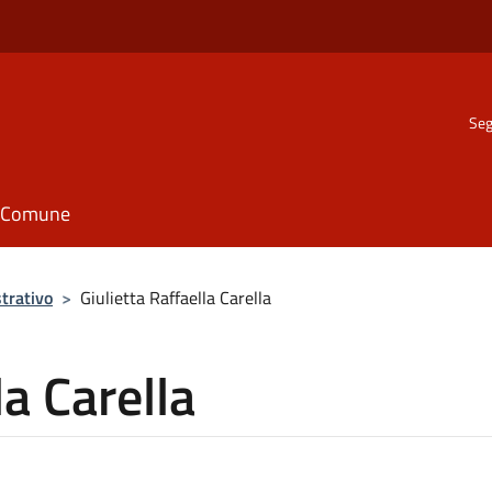
Seg
il Comune
trativo
>
Giulietta Raffaella Carella
la Carella