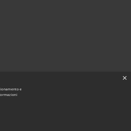
×
nzionamento e
nformazioni
Municipium
Accesso redazione
 Altamura • Powered by
•