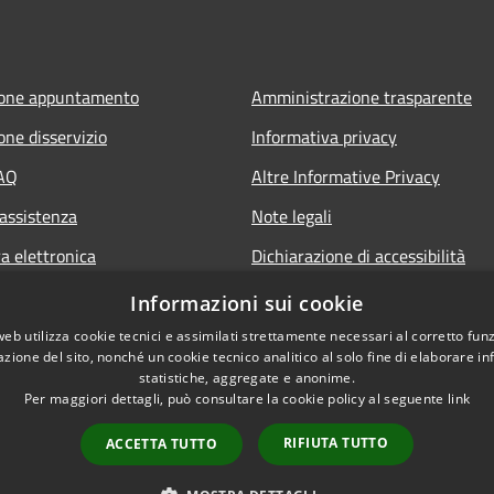
ione appuntamento
Amministrazione trasparente
one disservizio
Informativa privacy
FAQ
Altre Informative Privacy
 assistenza
Note legali
a elettronica
Dichiarazione di accessibilità
Informazioni sui cookie
web utilizza cookie tecnici e assimilati strettamente necessari al corretto fu
azione del sito, nonché un cookie tecnico analitico al solo fine di elaborare i
statistiche, aggregate e anonime.
Per maggiori dettagli, può consultare la cookie policy al seguente
link
RIFIUTA TUTTO
ACCETTA TUTTO
l sito
Copyright © 2026 • Comune di