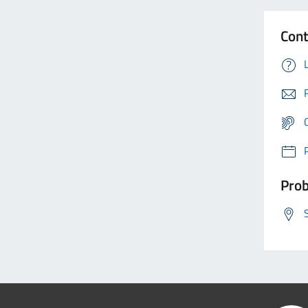
Cont
Prob