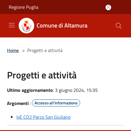
Salta al contenuto principale
Regione Puglia
Comune di Altamura
Home
>
Progetti e attività
Progetti e attività
Ultimo aggiornamento
: 3 giugno 2024, 15:35
Argomenti
:
Accesso all'informazione
IxE CO2 Parco San Giuliano