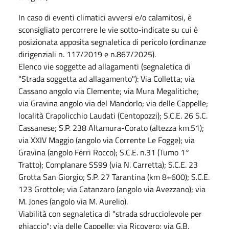
In caso di eventi climatici avversi e/o calamitosi, è
sconsigliato percorrere le vie sotto-indicate su cui è
posizionata apposita segnaletica di pericolo (ordinanze
dirigenziali n. 117/2019 e n.867/2025).
Elenco vie soggette ad allagamenti (segnaletica di
"Strada soggetta ad allagamento"): Via Colletta; via
Cassano angolo via Clemente; via Mura Megalitiche;
via Gravina angolo via del Mandorlo; via delle Cappelle;
località Crapolicchio Laudati (Centopozzi); S.C.E. 26 S.C.
Cassanese; S.P. 238 Altamura-Corato (altezza km.51);
via XXIV Maggio (angolo via Corrente Le Fogge); via
Gravina (angolo Ferri Rocco); S.C.E. n.31 (Tumo 1°
Tratto); Complanare SS99 (via N. Carretta); S.C.E. 23
Grotta San Giorgio; S.P. 27 Tarantina (km 8+600); S.C.E.
123 Grottole; via Catanzaro (angolo via Avezzano); via
M. Jones (angolo via M. Aurelio).
Viabilità con segnaletica di "strada sdrucciolevole per
ghiaccio": via delle Cappelle; via Ricovero; via G.B.