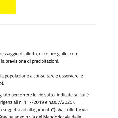
saggio di allerta, di colore giallo, con
 la previsione di precipitazioni.
 la popolazione a consultare e osservare le
o).
gliato percorrere le vie sotto-indicate su cui è
irigenziali n. 117/2019 e n.867/2025).
a soggetta ad allagamento"): Via Colletta; via
ravina angolo via del Mandorlo; via delle