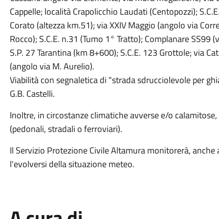
Cappelle; località Crapolicchio Laudati (Centopozzi); S.C.
Corato (altezza km.51); via XXIV Maggio (angolo via Corre
Rocco); S.C.E. n.31 (Tumo 1° Tratto); Complanare SS99 (vi
S.P. 27 Tarantina (km 8+600); S.C.E. 123 Grottole; via Ca
(angolo via M. Aurelio).
Viabilità con segnaletica di "strada sdrucciolevole per ghia
G.B. Castelli.
Inoltre, in circostanze climatiche avverse e/o calamitose, 
(pedonali, stradali o ferroviari).
Il Servizio Protezione Civile Altamura monitorerà, anche att
l'evolversi della situazione meteo.
A cura di