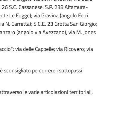
E. 26 S.C. Cassanese; S.P. 238 Altamura-
nte Le Fogge); via Gravina (angolo Ferri
a N. Carretta); S.C.E. 23 Grotta San Giorgio;
tanzaro (angolo via Avezzano); via M. Jones
ccio": via delle Cappelle; via Ricovero; via
è sconsigliato percorrere i sottopassi
raverso le varie articolazioni territoriali,