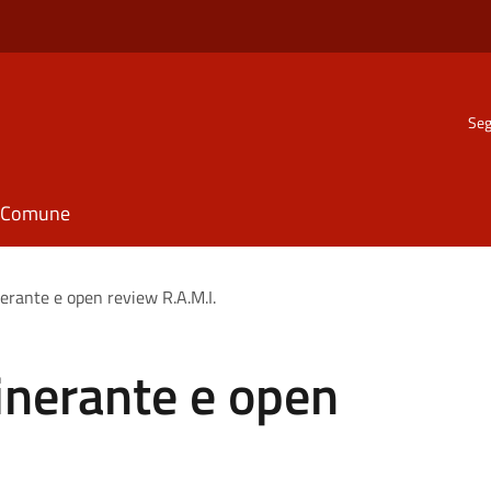
Seg
il Comune
erante e open review R.A.M.I.
inerante e open