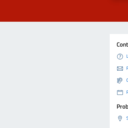
Cont
Prob