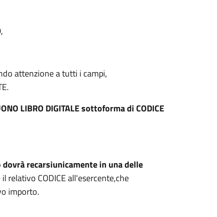
,
do attenzione a tutti i campi,
TE.
l BUONO LIBRO DIGITALE sottoforma di CODICE
 dovrà recarsi
unicamente in una delle
 il relativo CODICE all'esercente,che
tivo importo.