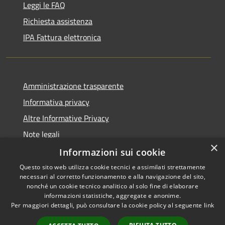
Leggi le FAQ
Richiesta assistenza
IPA Fattura elettronica
Amministrazione trasparente
Informativa privacy
Altre Informative Privacy
Note legali
×
Dichiarazione di accessibilità
Informazioni sui cookie
Questo sito web utilizza cookie tecnici e assimilati strettamente
necessari al corretto funzionamento e alla navigazione del sito,
nonché un cookie tecnico analitico al solo fine di elaborare
informazioni statistiche, aggregate e anonime.
RSS
Copyright © 2026 • Comune di
Per maggiori dettagli, può consultare la cookie policy al seguente
link
Accessibilità
Altamura • Powered by
Privacy
Municipium
Accesso