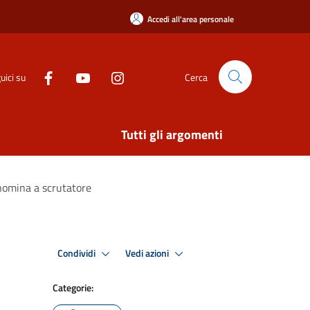
Accedi all'area personale
uici su
Cerca
Tutti gli argomenti
 nomina a scrutatore
Condividi
Vedi azioni
Categorie: