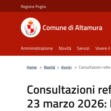
Salta al contenuto principale
Regione Puglia
Comune di Altamura
Amministrazione
Novità
Servizi
Vivere 
Home
>
Novità
>
Avvisi
>
Consultazioni refe
Consultazioni re
23 marzo 2026: 