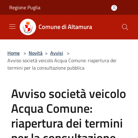
Salta al contenuto principale
Regione Puglia
Comune di Altamura
Home
>
Novità
>
Avvisi
>
Avviso società veicolo Acqua Comune: riapertura dei
termini per la consultazione pubblica
Avviso società veicolo
Acqua Comune:
riapertura dei termini
per la consultazione