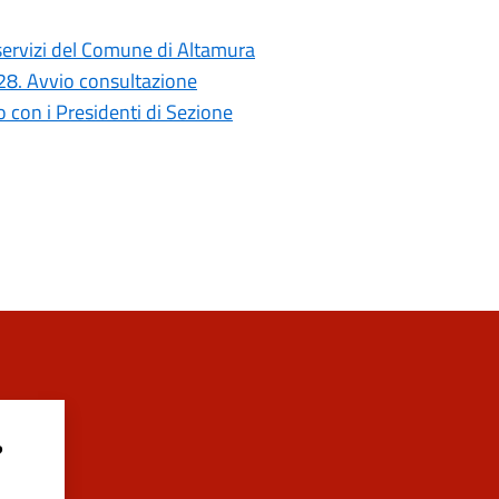
i servizi del Comune di Altamura
028. Avvio consultazione
con i Presidenti di Sezione
?