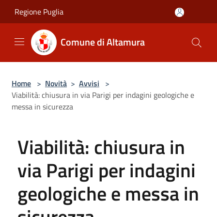
Salta al contenuto principale
Regione Puglia
Comune di Altamura
Home
>
Novità
>
Avvisi
>
Viabilità: chiusura in via Parigi per indagini geologiche e
messa in sicurezza
Viabilità: chiusura in
via Parigi per indagini
geologiche e messa in
sicurezza