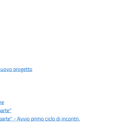
 nuovo progetto
ne
parte"
rte" - Avvio primo ciclo di incontri.