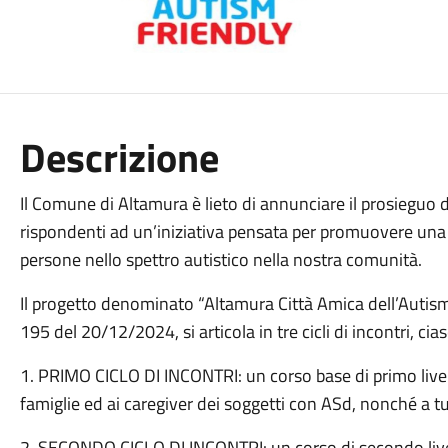
Descrizione
Il Comune di Altamura è lieto di annunciare il prosieguo 
rispondenti ad un’iniziativa pensata per promuovere una
persone nello spettro autistico nella nostra comunità.
Il progetto denominato “Altamura Città Amica dell’Autis
195 del 20/12/2024, si articola in tre cicli di incontri, ci
1. PRIMO CICLO DI INCONTRI: un corso base di primo livello
famiglie ed ai caregiver dei soggetti con ASd, nonché a tu
2. SECONDO CICLO DI INCONTRI: un corso di secondo livell