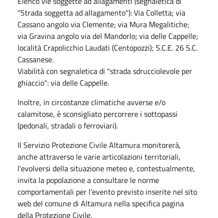
Elenco vie soggette ad allagamenti (segnaletica di
"Strada soggetta ad allagamento"): Via Colletta; via
Cassano angolo via Clemente; via Mura Megalitiche;
via Gravina angolo via del Mandorlo; via delle Cappelle;
località Crapolicchio Laudati (Centopozzi); S.C.E. 26 S.C.
Cassanese.
Viabilità con segnaletica di "strada sdrucciolevole per
ghiaccio": via delle Cappelle.
Inoltre, in circostanze climatiche avverse e/o
calamitose, è sconsigliato percorrere i sottopassi
(pedonali, stradali o ferroviari).
Il Servizio Protezione Civile Altamura monitorerà,
anche attraverso le varie articolazioni territoriali,
l'evolversi della situazione meteo e, contestualmente,
invita la popolazione a consultare le norme
comportamentali per l'evento previsto inserite nel sito
web del comune di Altamura nella specifica pagina
della Protezione Civile.