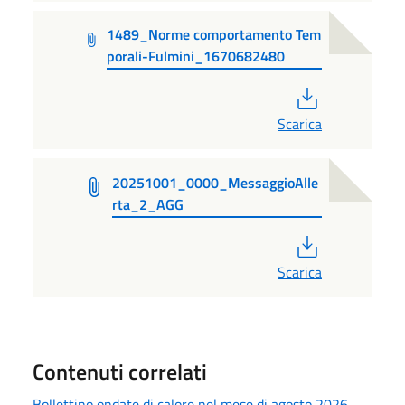
1489_Norme comportamento Tem
porali-Fulmini_1670682480
PDF
Scarica
20251001_0000_MessaggioAlle
rta_2_AGG
PDF
Scarica
Contenuti correlati
Bollettino ondate di calore nel mese di agosto 2026