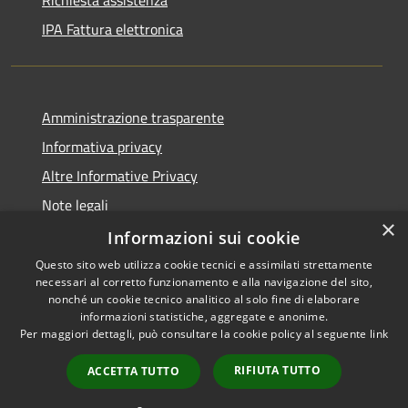
Richiesta assistenza
IPA Fattura elettronica
Amministrazione trasparente
Informativa privacy
Altre Informative Privacy
Note legali
×
Dichiarazione di accessibilità
Informazioni sui cookie
Questo sito web utilizza cookie tecnici e assimilati strettamente
necessari al corretto funzionamento e alla navigazione del sito,
nonché un cookie tecnico analitico al solo fine di elaborare
informazioni statistiche, aggregate e anonime.
RSS
Copyright © 2026 • Comune di
Per maggiori dettagli, può consultare la cookie policy al seguente
link
Accessibilità
Altamura • Powered by
Privacy
Municipium
Accesso
•
RIFIUTA TUTTO
ACCETTA TUTTO
Cookie
redazione