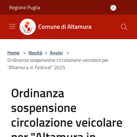
Salta al contenuto principale
Regione Puglia
Comune di Altamura
Home
>
Novità
>
Avvisi
>
Ordinanza sospensione circolazione veicolare per
"Altamura in Festival" 2025
Ordinanza
sospensione
circolazione veicolare
per "Altamura in