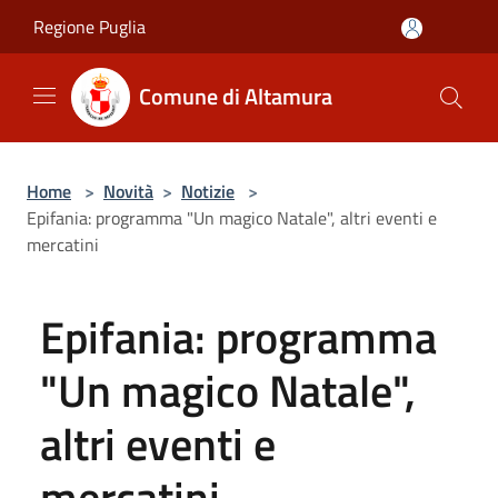
Salta al contenuto principale
Regione Puglia
Comune di Altamura
Home
>
Novità
>
Notizie
>
Epifania: programma "Un magico Natale", altri eventi e
mercatini
Epifania: programma
"Un magico Natale",
altri eventi e
mercatini