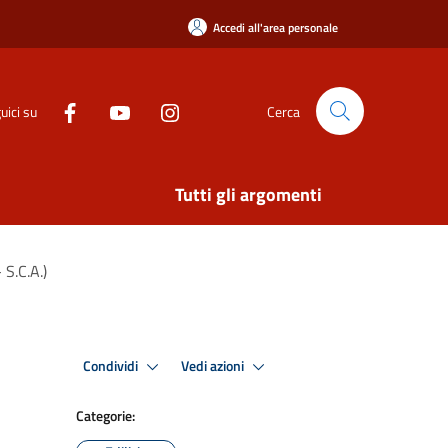
Accedi all'area personale
uici su
Cerca
Tutti gli argomenti
 S.C.A.)
Condividi
Vedi azioni
Categorie: