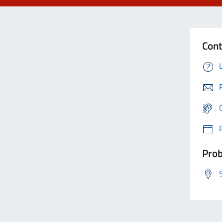
Cont
Prob