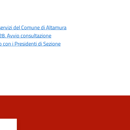
i servizi del Comune di Altamura
028. Avvio consultazione
con i Presidenti di Sezione