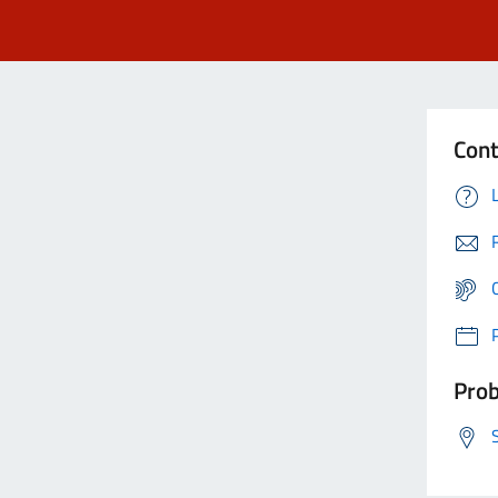
Cont
Prob