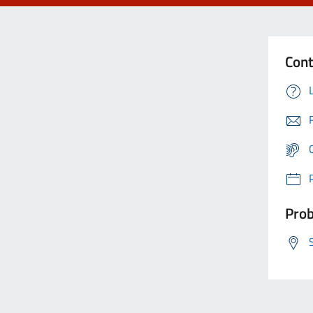
Cont
Prob