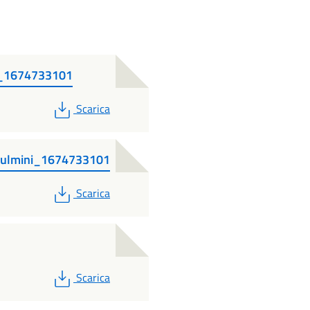
_1674733101
PDF
Scarica
Fulmini_1674733101
PDF
Scarica
PDF
Scarica