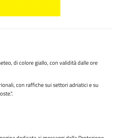
eo, di colore giallo, con validità dalle ore
onali, con raffiche sui settori adriatici e su
ste.".
 pagina dedicata ai messaggi della Protezione