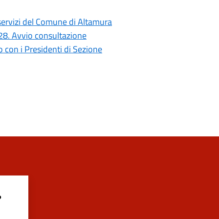
i servizi del Comune di Altamura
028. Avvio consultazione
con i Presidenti di Sezione
?