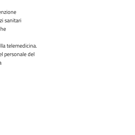
venzione
zi sanitari
che
ella telemedicina.
el personale del
a