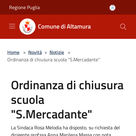
Salta al contenuto principale
Regione Puglia
Comune di Altamura
Home
>
Novità
>
Notizie
>
Ordinanza di chiusura scuola "S.Mercadante"
Ordinanza di chiusura
scuola
"S.Mercadante"
La Sindaca Rosa Melodia ha disposto, su richiesta del
dirigente prof.ssa Anna Marilena Massa con nota