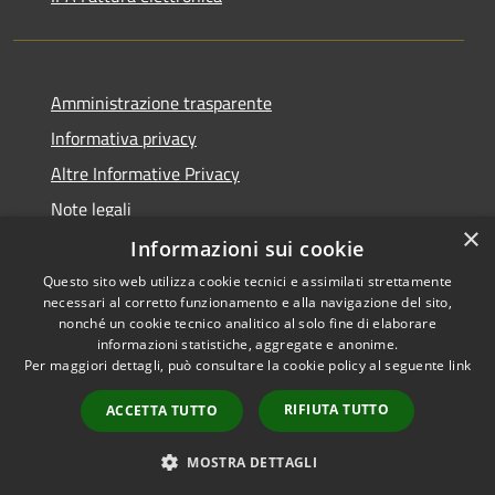
Amministrazione trasparente
Informativa privacy
Altre Informative Privacy
Note legali
×
Dichiarazione di accessibilità
Informazioni sui cookie
Questo sito web utilizza cookie tecnici e assimilati strettamente
necessari al corretto funzionamento e alla navigazione del sito,
nonché un cookie tecnico analitico al solo fine di elaborare
informazioni statistiche, aggregate e anonime.
RSS
Copyright © 2026 • Comune di
Per maggiori dettagli, può consultare la cookie policy al seguente
link
Accessibilità
Altamura • Powered by
Privacy
Municipium
Accesso
•
RIFIUTA TUTTO
ACCETTA TUTTO
Cookie
redazione
Mappa del sito
MOSTRA DETTAGLI