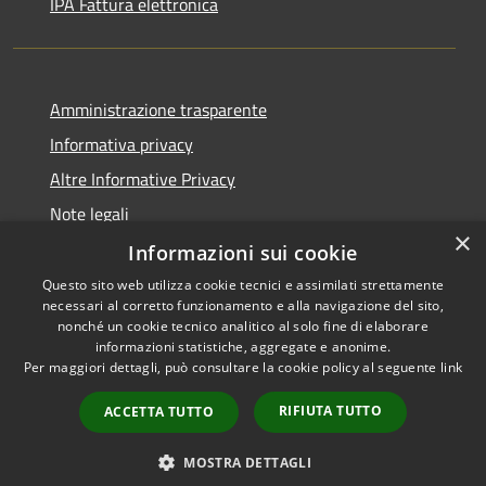
IPA Fattura elettronica
Amministrazione trasparente
Informativa privacy
Altre Informative Privacy
Note legali
×
Dichiarazione di accessibilità
Informazioni sui cookie
Questo sito web utilizza cookie tecnici e assimilati strettamente
necessari al corretto funzionamento e alla navigazione del sito,
nonché un cookie tecnico analitico al solo fine di elaborare
informazioni statistiche, aggregate e anonime.
RSS
Copyright © 2026 • Comune di
Per maggiori dettagli, può consultare la cookie policy al seguente
link
Accessibilità
Altamura • Powered by
Privacy
Municipium
Accesso
•
RIFIUTA TUTTO
ACCETTA TUTTO
Cookie
redazione
Mappa del sito
MOSTRA DETTAGLI