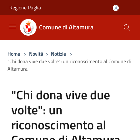
Salta al contenuto principale
Regione Puglia
Comune di Altamura
Home
>
Novità
>
Notizie
>
"Chi dona vive due volte": un riconoscimento al Comune di
Altamura
"Chi dona vive due
volte": un
riconoscimento al
Comune di Altamura