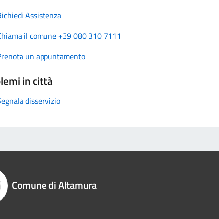
Richiedi Assistenza
Chiama il comune +39 080 310 7111
Prenota un appuntamento
lemi in città
Segnala disservizio
Comune di Altamura