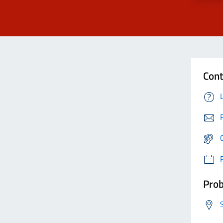
Cont
Prob