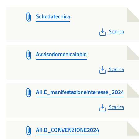
Schedatecnica
PDF
Scarica
Avvisodomenicainbici
PDF
Scarica
All.E_manifestazioneinteresse_2024
PDF
Scarica
All.D_CONVENZIONE2024