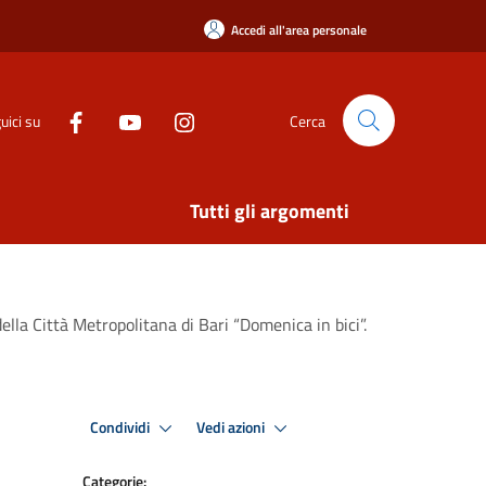
Accedi all'area personale
uici su
Cerca
Tutti gli argomenti
ella Città Metropolitana di Bari “Domenica in bici”.
Condividi
Vedi azioni
Categorie: