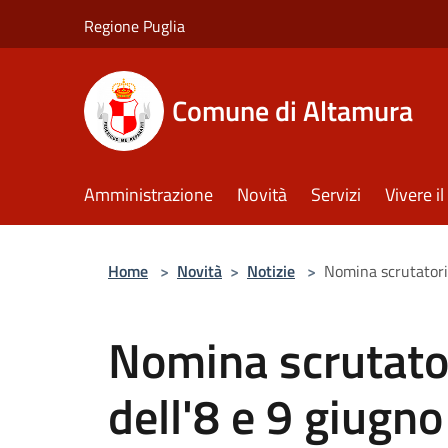
Salta al contenuto principale
Regione Puglia
Comune di Altamura
Amministrazione
Novità
Servizi
Vivere 
Home
>
Novità
>
Notizie
>
Nomina scrutatori
Nomina scrutator
dell'8 e 9 giugn