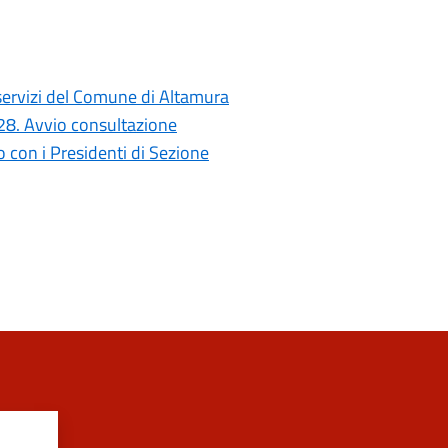
i servizi del Comune di Altamura
028. Avvio consultazione
con i Presidenti di Sezione