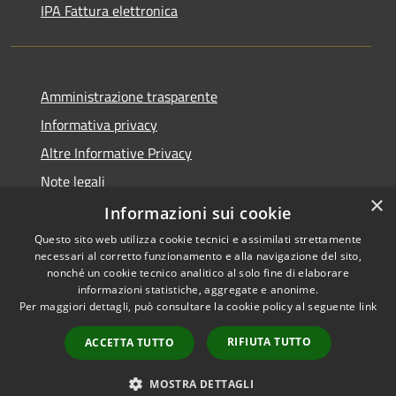
IPA Fattura elettronica
Amministrazione trasparente
Informativa privacy
Altre Informative Privacy
Note legali
×
Dichiarazione di accessibilità
Informazioni sui cookie
Questo sito web utilizza cookie tecnici e assimilati strettamente
necessari al corretto funzionamento e alla navigazione del sito,
nonché un cookie tecnico analitico al solo fine di elaborare
informazioni statistiche, aggregate e anonime.
RSS
Copyright © 2026 • Comune di
Per maggiori dettagli, può consultare la cookie policy al seguente
link
Accessibilità
Altamura • Powered by
Privacy
Municipium
Accesso
•
RIFIUTA TUTTO
ACCETTA TUTTO
Cookie
redazione
Mappa del sito
MOSTRA DETTAGLI