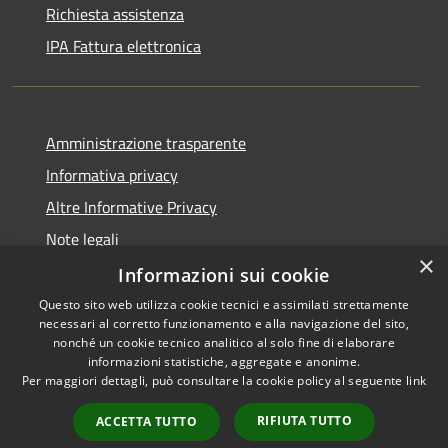
Richiesta assistenza
IPA Fattura elettronica
Amministrazione trasparente
Informativa privacy
Altre Informative Privacy
Note legali
×
Dichiarazione di accessibilità
Informazioni sui cookie
Questo sito web utilizza cookie tecnici e assimilati strettamente
necessari al corretto funzionamento e alla navigazione del sito,
nonché un cookie tecnico analitico al solo fine di elaborare
informazioni statistiche, aggregate e anonime.
RSS
Copyright © 2026 • Comune di
Per maggiori dettagli, può consultare la cookie policy al seguente
link
Accessibilità
Altamura • Powered by
Privacy
Municipium
Accesso
•
RIFIUTA TUTTO
ACCETTA TUTTO
Cookie
redazione