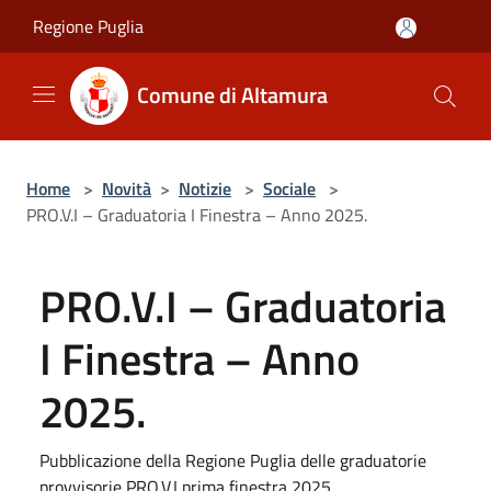
Salta al contenuto principale
Regione Puglia
Comune di Altamura
Home
>
Novità
>
Notizie
>
Sociale
>
PRO.V.I – Graduatoria I Finestra – Anno 2025.
PRO.V.I – Graduatoria
I Finestra – Anno
2025.
Pubblicazione della Regione Puglia delle graduatorie
provvisorie PRO.V.I prima finestra 2025.