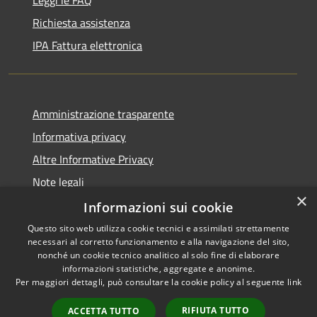
Richiesta assistenza
IPA Fattura elettronica
Amministrazione trasparente
Informativa privacy
Altre Informative Privacy
Note legali
×
Dichiarazione di accessibilità
Informazioni sui cookie
Questo sito web utilizza cookie tecnici e assimilati strettamente
necessari al corretto funzionamento e alla navigazione del sito,
nonché un cookie tecnico analitico al solo fine di elaborare
informazioni statistiche, aggregate e anonime.
RSS
Copyright © 2026 • Comune di
Per maggiori dettagli, può consultare la cookie policy al seguente
link
Accessibilità
Altamura • Powered by
Privacy
Municipium
Accesso
•
RIFIUTA TUTTO
ACCETTA TUTTO