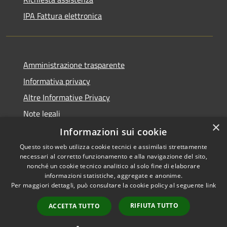
IPA Fattura elettronica
Amministrazione trasparente
Informativa privacy
Altre Informative Privacy
Note legali
×
Dichiarazione di accessibilità
Informazioni sui cookie
Questo sito web utilizza cookie tecnici e assimilati strettamente
necessari al corretto funzionamento e alla navigazione del sito,
nonché un cookie tecnico analitico al solo fine di elaborare
informazioni statistiche, aggregate e anonime.
RSS
Copyright © 2026 • Comune di
Per maggiori dettagli, può consultare la cookie policy al seguente
link
Accessibilità
Altamura • Powered by
Privacy
Municipium
Accesso
•
RIFIUTA TUTTO
ACCETTA TUTTO
Cookie
redazione