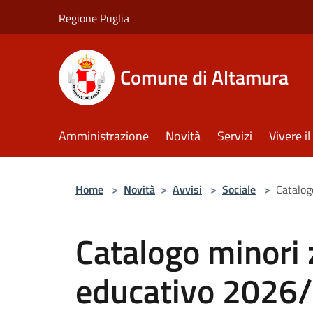
Salta al contenuto principale
Regione Puglia
Comune di Altamura
Amministrazione
Novità
Servizi
Vivere 
Home
>
Novità
>
Avvisi
>
Sociale
>
Catalog
Catalogo minori 
educativo 2026