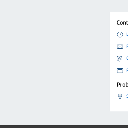
Cont
Prob