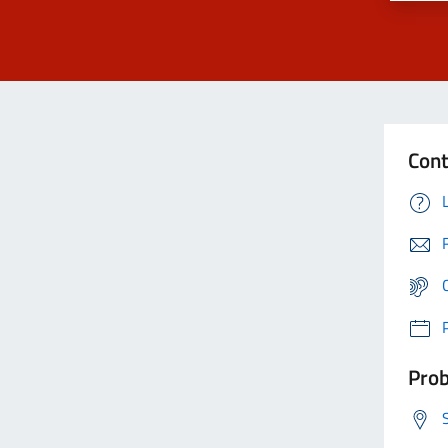
Cont
Prob