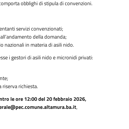
mporta obblighi di stipula di convenzioni.
entanti servizi convenzionati;
e all’andamento della domanda;
zio nazionali
in materia di asili nido.
esse i
gestori di asili nido e micronidi privati
:
nte;
 riserva richiesta.
ntro le ore 12:00 del 20 febbraio 2026
,
erale@pec.comune.altamura.ba.it
,