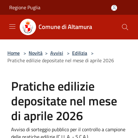
Salta al contenuto principale
Regione Puglia
Comune di Altamura
Home
>
Novità
>
Avvisi
>
Edilizia
>
Pratiche edilizie depositate nel mese di aprile 2026
Pratiche edilizie
depositate nel mese
di aprile 2026
Avviso di sorteggio pubblico per il controllo a campione
delle pratiche edilizie (C.I.L.A. - S.C.A.)