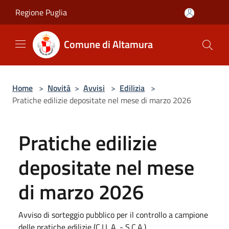
Salta al contenuto principale
Regione Puglia
Comune di Altamura
Home
>
Novità
>
Avvisi
>
Edilizia
>
Pratiche edilizie depositate nel mese di marzo 2026
Pratiche edilizie
depositate nel mese
di marzo 2026
Avviso di sorteggio pubblico per il controllo a campione
delle pratiche edilizie (C.I.L.A. - S.C.A.)