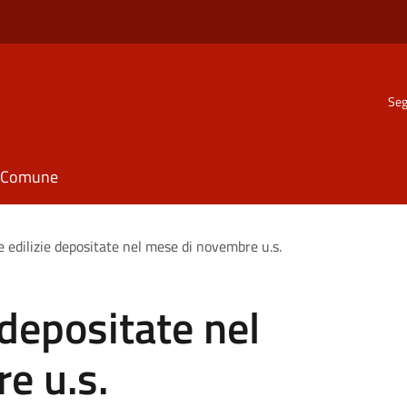
Seg
il Comune
e edilizie depositate nel mese di novembre u.s.
 depositate nel
e u.s.