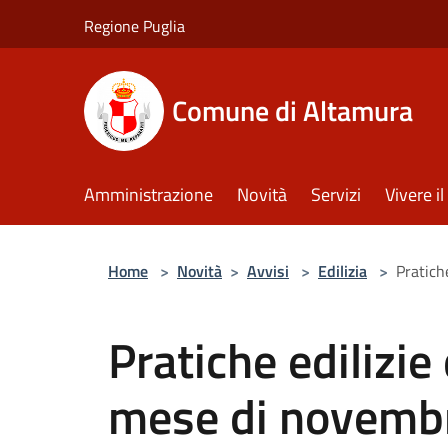
Salta al contenuto principale
Regione Puglia
Comune di Altamura
Amministrazione
Novità
Servizi
Vivere 
Home
>
Novità
>
Avvisi
>
Edilizia
>
Pratich
Pratiche edilizie
mese di novembr