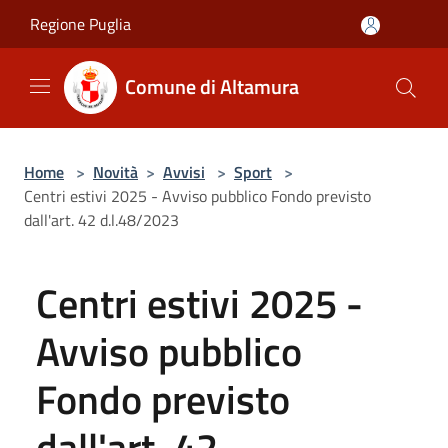
Salta al contenuto principale
Regione Puglia
Comune di Altamura
Home
>
Novità
>
Avvisi
>
Sport
>
Centri estivi 2025 - Avviso pubblico Fondo previsto
dall'art. 42 d.l.48/2023
Centri estivi 2025 -
Avviso pubblico
Fondo previsto
dall'art. 42